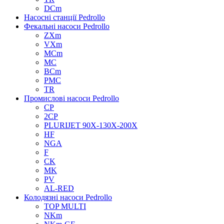
DCm
Насосні станції Pedrollo
Фекальні насоси Pedrollo
ZXm
VXm
MCm
MC
BCm
PMC
TR
Промислові насоси Pedrollo
CP
2CP
PLURIJET 90X-130X-200X
HF
NGA
F
CK
MK
PV
AL-RED
Колодязні насоси Pedrollo
TOP MULTI
NKm