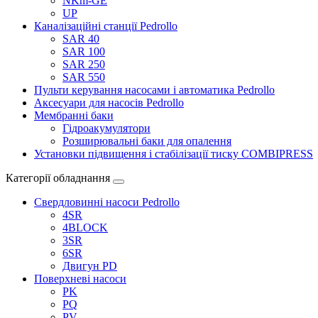
NKm-GE
UP
Каналізаційні станції Pedrollo
SAR 40
SAR 100
SAR 250
SAR 550
Пульти керування насосами і автоматика Pedrollo
Аксесуари для насосів Pedrollo
Мембранні баки
Гідроакумулятори
Розширювальні баки для опалення
Установки підвищення і стабілізації тиску COMBIPRESS
Категорії обладнання
Свердловинні насоси Pedrollo
4SR
4BLOCK
3SR
6SR
Двигун PD
Поверхневі насоси
PK
PQ
PV