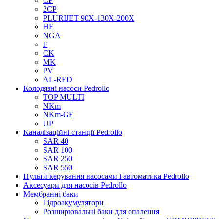
CP
2CP
PLURIJET 90X-130X-200X
HF
NGA
F
CK
MK
PV
AL-RED
Колодязні насоси Pedrollo
TOP MULTI
NKm
NKm-GE
UP
Каналізаційні станції Pedrollo
SAR 40
SAR 100
SAR 250
SAR 550
Пульти керування насосами і автоматика Pedrollo
Аксесуари для насосів Pedrollo
Мембранні баки
Гідроакумулятори
Розширювальні баки для опалення