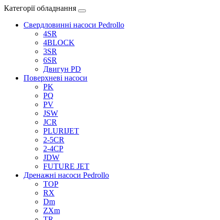
Категорії обладнання
Свердловинні насоси Pedrollo
4SR
4BLOCK
3SR
6SR
Двигун PD
Поверхневі насоси
PK
PQ
PV
JSW
JCR
PLURIJET
2-5CR
2-4CP
JDW
FUTURE JET
Дренажні насоси Pedrollo
TOP
RX
Dm
ZXm
TR