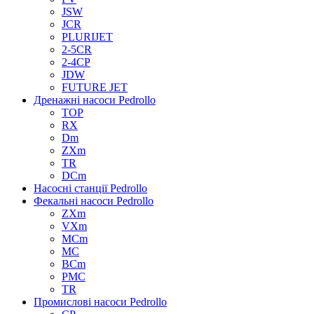
JSW
JCR
PLURIJET
2-5CR
2-4CP
JDW
FUTURE JET
Дренажні насоси Pedrollo
TOP
RX
Dm
ZXm
TR
DCm
Насосні станції Pedrollo
Фекальні насоси Pedrollo
ZXm
VXm
MCm
MC
BCm
PMC
TR
Промислові насоси Pedrollo