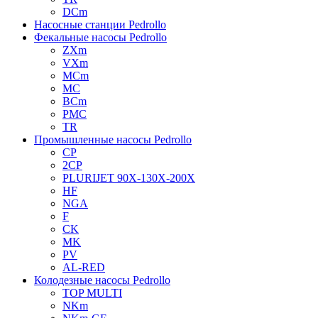
DCm
Насосные станции Pedrollo
Фекальные насосы Pedrollo
ZXm
VXm
MCm
MC
BCm
PMC
TR
Промышленные насосы Pedrollo
CP
2CP
PLURIJET 90X-130X-200X
HF
NGA
F
CK
MK
PV
AL-RED
Колодезные насосы Pedrollo
TOP MULTI
NKm