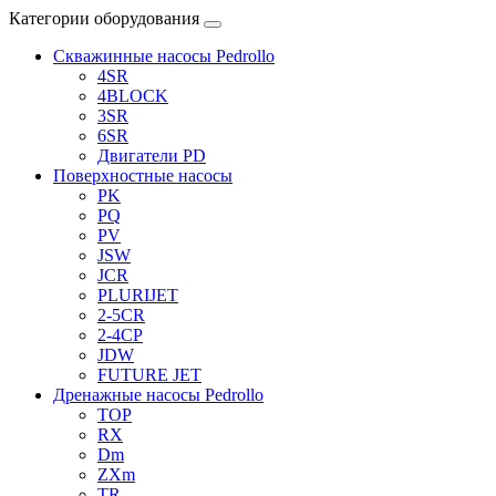
Категории оборудования
Скважинные насосы Pedrollo
4SR
4BLOCK
3SR
6SR
Двигатели PD
Поверхностные насосы
PK
PQ
PV
JSW
JCR
PLURIJET
2-5CR
2-4CP
JDW
FUTURE JET
Дренажные насосы Pedrollo
TOP
RX
Dm
ZXm
TR