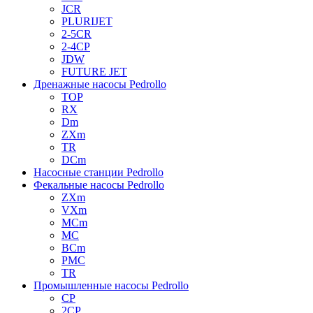
JCR
PLURIJET
2-5CR
2-4CP
JDW
FUTURE JET
Дренажные насосы Pedrollo
TOP
RX
Dm
ZXm
TR
DCm
Насосные станции Pedrollo
Фекальные насосы Pedrollo
ZXm
VXm
MCm
MC
BCm
PMC
TR
Промышленные насосы Pedrollo
CP
2CP