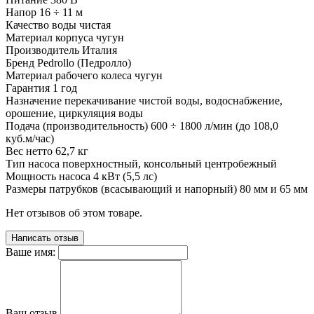
Напор
16 ÷ 11 м
Качество воды
чистая
Материал корпуса
чугун
Производитель
Италия
Бренд
Pedrollo (Педролло)
Материал рабочего колеса
чугун
Гарантия
1 год
Назначение
перекачивание чистой воды, водоснабжение,
орошение, циркуляция воды
Подача (производительность)
600 ÷ 1800 л/мин (до 108,0
куб.м/час)
Вес нетто
62,7 кг
Тип насоса
поверхностный, консольный центробежный
Мощность насоса
4 кВт (5,5 лс)
Размеры патрубков (всасывающий и напорный)
80 мм и 65 мм
Нет отзывов об этом товаре.
Написать отзыв
Ваше имя:
Ваш отзыв