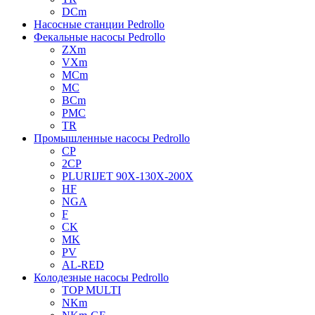
DCm
Насосные станции Pedrollo
Фекальные насосы Pedrollo
ZXm
VXm
MCm
MC
BCm
PMC
TR
Промышленные насосы Pedrollo
CP
2CP
PLURIJET 90X-130X-200X
HF
NGA
F
CK
MK
PV
AL-RED
Колодезные насосы Pedrollo
TOP MULTI
NKm