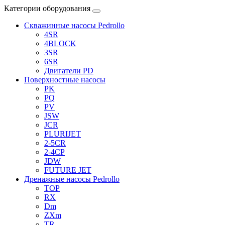
Категории оборудования
Скважинные насосы Pedrollo
4SR
4BLOCK
3SR
6SR
Двигатели PD
Поверхностные насосы
PK
PQ
PV
JSW
JCR
PLURIJET
2-5CR
2-4CP
JDW
FUTURE JET
Дренажные насосы Pedrollo
TOP
RX
Dm
ZXm
TR