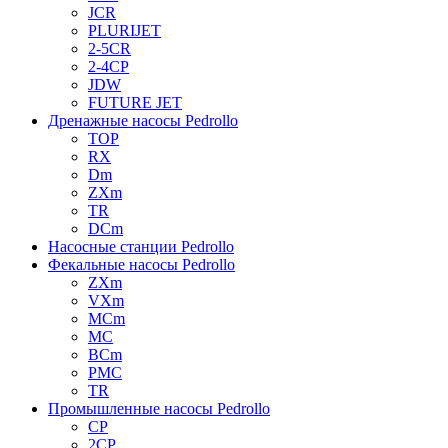
JCR
PLURIJET
2-5CR
2-4CP
JDW
FUTURE JET
Дренажные насосы Pedrollo
TOP
RX
Dm
ZXm
TR
DCm
Насосные станции Pedrollo
Фекальные насосы Pedrollo
ZXm
VXm
MCm
MC
BCm
PMC
TR
Промышленные насосы Pedrollo
CP
2CP