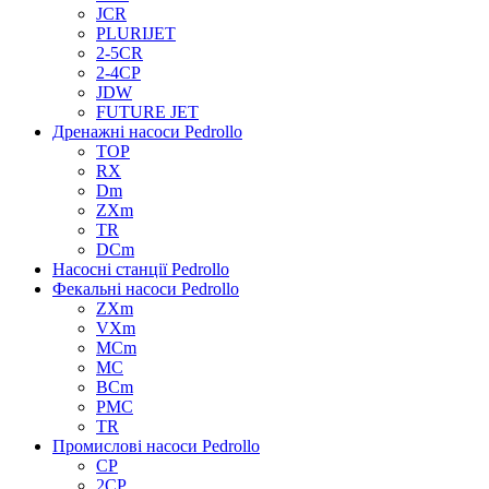
JCR
PLURIJET
2-5CR
2-4CP
JDW
FUTURE JET
Дренажні насоси Pedrollo
TOP
RX
Dm
ZXm
TR
DCm
Насосні станції Pedrollo
Фекальні насоси Pedrollo
ZXm
VXm
MCm
MC
BCm
PMC
TR
Промислові насоси Pedrollo
CP
2CP