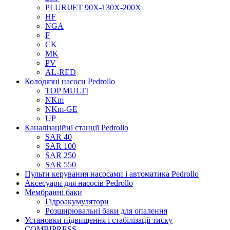
PLURIJET 90X-130X-200X
HF
NGA
F
CK
MK
PV
AL-RED
Колодязні насоси Pedrollo
TOP MULTI
NKm
NKm-GE
UP
Каналізаційні станції Pedrollo
SAR 40
SAR 100
SAR 250
SAR 550
Пульти керування насосами і автоматика Pedrollo
Аксесуари для насосів Pedrollo
Мембранні баки
Гідроакумулятори
Розширювальні баки для опалення
Установки підвищення і стабілізації тиску
COMBIPRESS