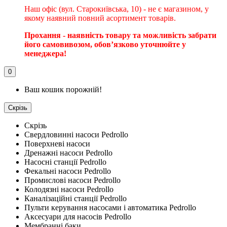
Наш офіс (вул. Старокиївська, 10) - не є магазином, у
якому наявний повний асортимент товарів.
Прохання - наявність товару та можливість забрати
його самовивозом, обовʼязково уточнюйте у
менеджера!
0
Ваш кошик порожній!
Скрізь
Скрізь
Свердловинні насоси Pedrollo
Поверхневі насоси
Дренажні насоси Pedrollo
Насосні станції Pedrollo
Фекальні насоси Pedrollo
Промислові насоси Pedrollo
Колодязні насоси Pedrollo
Каналізаційні станції Pedrollo
Пульти керування насосами і автоматика Pedrollo
Аксесуари для насосів Pedrollo
Мембранні баки