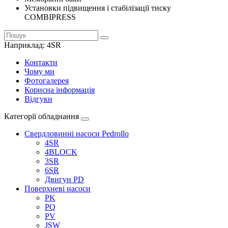
Установки підвищення і стабілізації тиску
COMBIPRESS
Наприклад:
4SR
Контакти
Чому ми
Фотогалерея
Корисна інформація
Відгуки
Категорії обладнання
Свердловинні насоси Pedrollo
4SR
4BLOCK
3SR
6SR
Двигун PD
Поверхневі насоси
PK
PQ
PV
JSW