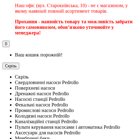
Наш офіс (вул. Старокиївська, 10) - не є магазином, у
якому наявний повний асортимент товарів.
Прохання - наявність товару та можливість забрати
його самовивозом, обовʼязково уточнюйте у
менеджера!
0
Ваш кошик порожній!
Скрізь
Скрізь
Свердловинні насоси Pedrollo
Поверхневі насоси
Дренажні насоси Pedrollo
Насосні станції Pedrollo
Фекальні насоси Pedrollo
Промислові насоси Pedrollo
Колодязні насоси Pedrollo
Каналізаційні станції Pedrollo
Пульти керування насосами і автоматика Pedrollo
Аксесуари для насосів Pedrollo
Мембранні баки