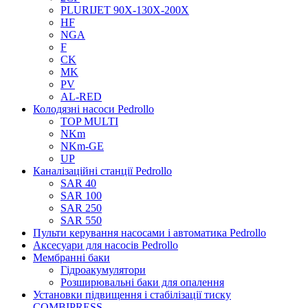
PLURIJET 90X-130X-200X
HF
NGA
F
CK
MK
PV
AL-RED
Колодязні насоси Pedrollo
TOP MULTI
NKm
NKm-GE
UP
Каналізаційні станції Pedrollo
SAR 40
SAR 100
SAR 250
SAR 550
Пульти керування насосами і автоматика Pedrollo
Аксесуари для насосів Pedrollo
Мембранні баки
Гідроакумулятори
Розширювальні баки для опалення
Установки підвищення і стабілізації тиску
COMBIPRESS