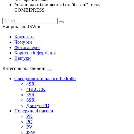
Установки підвищення і стабілізації тиску
COMBIPRESS
Наприклад:
JSWm
Контакти
Чому ми
Фотогалерея
Корисна інформація
Відгуки
Категорії обладнання
Свердловинні насоси Pedrollo
4SR
4BLOCK
3SR
6SR
Двигун PD
Поверхневі насоси
PK
PQ
PV
JSW