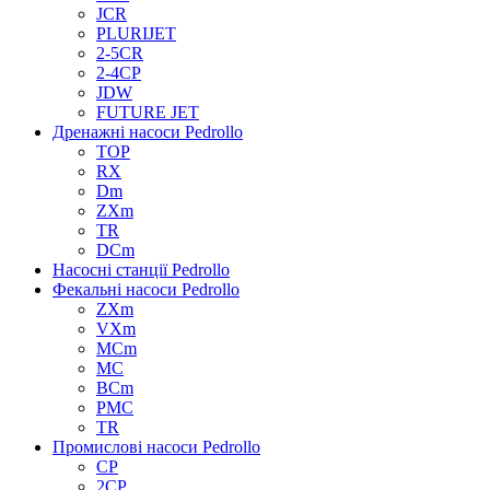
JCR
PLURIJET
2-5CR
2-4CP
JDW
FUTURE JET
Дренажні насоси Pedrollo
TOP
RX
Dm
ZXm
TR
DCm
Насосні станції Pedrollo
Фекальні насоси Pedrollo
ZXm
VXm
MCm
MC
BCm
PMC
TR
Промислові насоси Pedrollo
CP
2CP