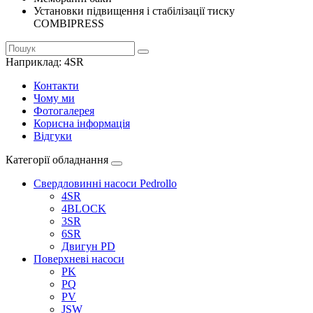
Установки підвищення і стабілізації тиску
COMBIPRESS
Наприклад:
4SR
Контакти
Чому ми
Фотогалерея
Корисна інформація
Відгуки
Категорії обладнання
Свердловинні насоси Pedrollo
4SR
4BLOCK
3SR
6SR
Двигун PD
Поверхневі насоси
PK
PQ
PV
JSW