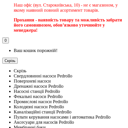
Наш офіс (вул. Старокиївська, 10) - не є магазином, у
якому наявний повний асортимент товарів.
Прохання - наявність товару та можливість забрати
його самовивозом, обовʼязково уточнюйте у
менеджера!
0
Ваш кошик порожній!
Скрізь
Скрізь
Свердловинні насоси Pedrollo
Поверхневі насоси
Дренажні насоси Pedrollo
Насосні станції Pedrollo
Фекальні насоси Pedrollo
Промислові насоси Pedrollo
Колодязні насоси Pedrollo
Каналізаційні станції Pedrollo
Пульти керування насосами і автоматика Pedrollo
Аксесуари для насосів Pedrollo
Мембранні баки