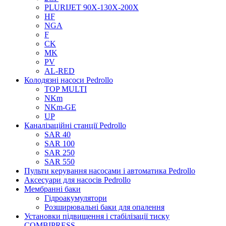
PLURIJET 90X-130X-200X
HF
NGA
F
CK
MK
PV
AL-RED
Колодязні насоси Pedrollo
TOP MULTI
NKm
NKm-GE
UP
Каналізаційні станції Pedrollo
SAR 40
SAR 100
SAR 250
SAR 550
Пульти керування насосами і автоматика Pedrollo
Аксесуари для насосів Pedrollo
Мембранні баки
Гідроакумулятори
Розширювальні баки для опалення
Установки підвищення і стабілізації тиску
COMBIPRESS