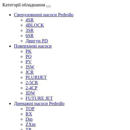
Категорії обладнання
Свердловинні насоси Pedrollo
4SR
4BLOCK
3SR
6SR
Двигун PD
Поверхневі насоси
PK
PQ
PV
JSW
JCR
PLURIJET
2-5CR
2-4CP
JDW
FUTURE JET
Дренажні насоси Pedrollo
TOP
RX
Dm
ZXm
TR