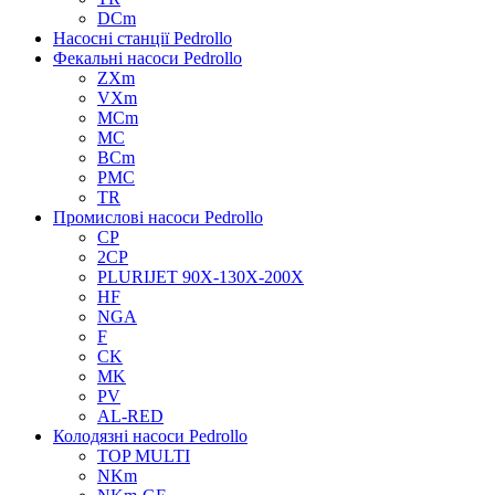
DCm
Насосні станції Pedrollo
Фекальні насоси Pedrollo
ZXm
VXm
MCm
MC
BCm
PMC
TR
Промислові насоси Pedrollo
CP
2CP
PLURIJET 90X-130X-200X
HF
NGA
F
CK
MK
PV
AL-RED
Колодязні насоси Pedrollo
TOP MULTI
NKm