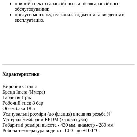
повний спектр гарантійного та післягарантійного
обслуговування;
послуги монтажу, пусконалагодження та введення в
експлуатацію.
Характеристики
Виробник
Італія
Бренд
Imera (Имера)
Гарантія
1 рік
Робочий тиск
8 бар
Об'єм бака
18 л
З'єднувальні розміри (до фланця)
внешняя резьба ¾"
Матеріал мембрани
EPDM (хачова гума)
Габаритні розміри
высота - 430 мм, диаметр - 280 мм
Робоча температура води
от -10 °C до +100 °C