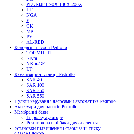
PLURIJET 90X-130X-200X
HF
NGA
F
CK
MK
PV
AL-RED
Колодязні насоси Pedrollo
TOP MULTI
NKm
NKm-GE
UP
Каналізаційні станції Pedrollo
SAR 40
SAR 100
SAR 250
SAR 550
Пульти керування насосами і автоматика Pedrollo
Аксесуари для насосів Pedrollo
Мембранні баки
Гідроакумулятори
Розширювальні баки для опалення
Установки підвищення і стабілізації тиску
COMBIPRESS