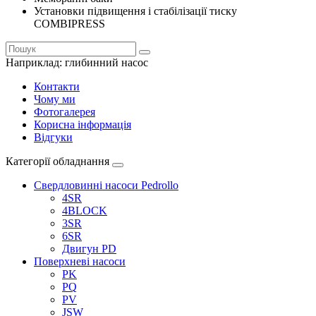
Установки підвищення і стабілізації тиску
COMBIPRESS
Наприклад:
глибинний насос
Контакти
Чому ми
Фотогалерея
Корисна інформація
Відгуки
Категорії обладнання
Свердловинні насоси Pedrollo
4SR
4BLOCK
3SR
6SR
Двигун PD
Поверхневі насоси
PK
PQ
PV
JSW