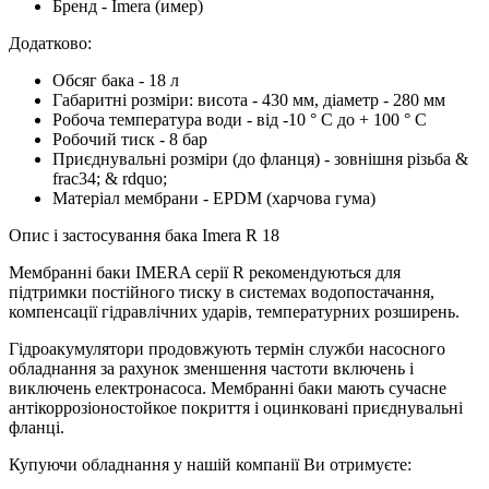
Бренд - Imera (имер)
Додатково:
Обсяг бака - 18 л
Габаритні розміри: висота - 430 мм, діаметр - 280 мм
Робоча температура води - від -10 ° C до + 100 ° C
Робочий тиск - 8 бар
Приєднувальні розміри (до фланця) - зовнішня різьба &
frac34; & rdquo;
Матеріал мембрани - EPDM (харчова гума)
Опис і застосування бака Imera R 18
Мембранні баки IMERA серії R рекомендуються для
підтримки постійного тиску в системах водопостачання,
компенсації гідравлічних ударів, температурних розширень.
Гідроакумулятори продовжують термін служби насосного
обладнання за рахунок зменшення частоти включень і
виключень електронасоса. Мембранні баки мають сучасне
антікоррозіоностойкое покриття і оцинковані приєднувальні
фланці.
Купуючи обладнання у нашій компанії Ви отримуєте: