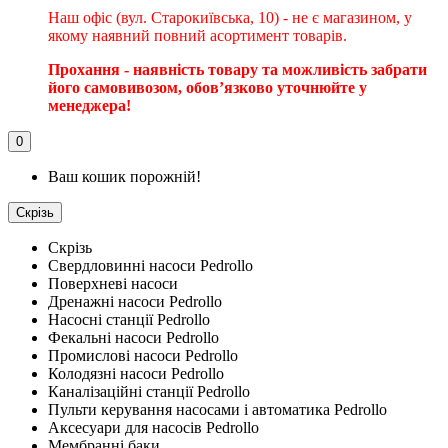
Наш офіс (вул. Старокиївська, 10) - не є магазином, у
якому наявний повний асортимент товарів.
Прохання - наявність товару та можливість забрати
його самовивозом, обовʼязково уточнюйте у
менеджера!
0
Ваш кошик порожній!
Скрізь
Скрізь
Свердловинні насоси Pedrollo
Поверхневі насоси
Дренажні насоси Pedrollo
Насосні станції Pedrollo
Фекальні насоси Pedrollo
Промислові насоси Pedrollo
Колодязні насоси Pedrollo
Каналізаційні станції Pedrollo
Пульти керування насосами і автоматика Pedrollo
Аксесуари для насосів Pedrollo
Мембранні баки