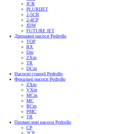
JCR
PLURIJET
2-5CR
2-4CP
JDW
FUTURE JET
Дренажні насоси Pedrollo
TOP
RX
Dm
ZXm
TR
DCm
Насосні станції Pedrollo
Фекальні насоси Pedrollo
ZXm
VXm
MCm
MC
BCm
PMC
TR
Промислові насоси Pedrollo
CP
2CP