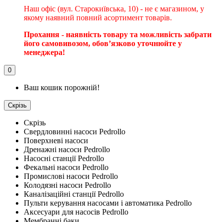
Наш офіс (вул. Старокиївська, 10) - не є магазином, у
якому наявний повний асортимент товарів.
Прохання - наявність товару та можливість забрати
його самовивозом, обовʼязково уточнюйте у
менеджера!
0
Ваш кошик порожній!
Скрізь
Скрізь
Свердловинні насоси Pedrollo
Поверхневі насоси
Дренажні насоси Pedrollo
Насосні станції Pedrollo
Фекальні насоси Pedrollo
Промислові насоси Pedrollo
Колодязні насоси Pedrollo
Каналізаційні станції Pedrollo
Пульти керування насосами і автоматика Pedrollo
Аксесуари для насосів Pedrollo
Мембранні баки