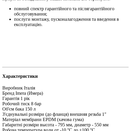
повний спектр гарантійного та післягарантійного
обслуговування;
послуги монтажу, пусконалагодження та введення в
експлуатацію.
Характеристики
Виробник
Італія
Бренд
Imera (Имера)
Гарантія
1 рік
Робочий тиск
8 бар
Об'єм бака
150 л
З'єднувальні розміри (до фланця)
внешняя резьба 1"
Матеріал мембрани
EPDM (хачова гума)
Габаритні розміри
высота - 795 мм, диаметр - 550 мм
Робоча температура води
от -10 °C до +100 °C