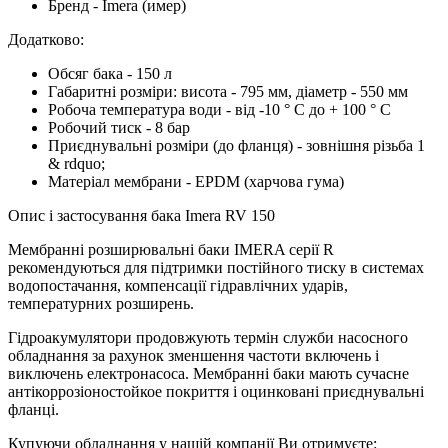
Бренд - Imera (имер)
Додатково:
Обсяг бака - 150 л
Габаритні розміри: висота - 795 мм, діаметр - 550 мм
Робоча температура води - від -10 ° C до + 100 ° C
Робочий тиск - 8 бар
Приєднувальні розміри (до фланця) - зовнішня різьба 1
& rdquo;
Матеріал мембрани - EPDM (харчова гума)
Опис і застосування бака Imera RV 150
Мембранні розширювальні баки IMERA серії R
рекомендуються для підтримки постійного тиску в системах
водопостачання, компенсації гідравлічних ударів,
температурних розширень.
Гідроакумулятори продовжують термін служби насосного
обладнання за рахунок зменшення частоти включень і
виключень електронасоса. Мембранні баки мають сучасне
антікоррозіоностойкое покриття і оцинковані приєднувальні
фланці.
Купуючи обладнання у нашій компанії Ви отримуєте: