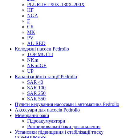
PLURIJET 90X-130X-200X
HF
NGA
F
CK
MK
PV
AL-RED
Колодязні насоси Pedrollo
TOP MULTI
NKm
NKm-GE
UP
Каналізаційні станції Pedrollo
SAR 40
SAR 100
SAR 250
SAR 550
Пульти керування насосами і автоматика Pedrollo
Аксесуари для насосів Pedrollo
Мембранні баки
Гідроакумулятори
Розширювальні баки для опалення
Установки підвищення і стабілізації тиску
COMBIPRESS