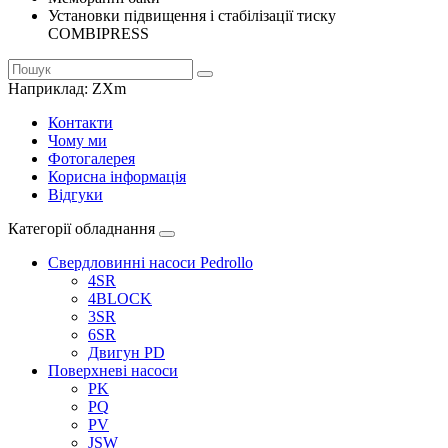
Установки підвищення і стабілізації тиску
COMBIPRESS
Наприклад:
ZXm
Контакти
Чому ми
Фотогалерея
Корисна інформація
Відгуки
Категорії обладнання
Свердловинні насоси Pedrollo
4SR
4BLOCK
3SR
6SR
Двигун PD
Поверхневі насоси
PK
PQ
PV
JSW