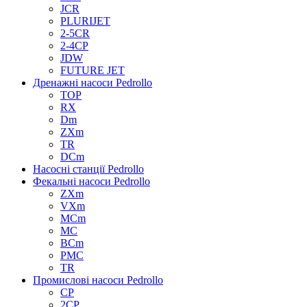
JCR
PLURIJET
2-5CR
2-4CP
JDW
FUTURE JET
Дренажні насоси Pedrollo
TOP
RX
Dm
ZXm
TR
DCm
Насосні станції Pedrollo
Фекальні насоси Pedrollo
ZXm
VXm
MCm
MC
BCm
PMC
TR
Промислові насоси Pedrollo
CP
2CP