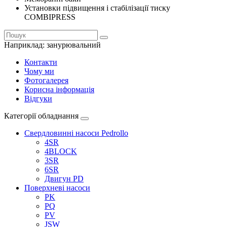
Установки підвищення і стабілізації тиску
COMBIPRESS
Наприклад:
занурювальний
Контакти
Чому ми
Фотогалерея
Корисна інформація
Відгуки
Категорії обладнання
Свердловинні насоси Pedrollo
4SR
4BLOCK
3SR
6SR
Двигун PD
Поверхневі насоси
PK
PQ
PV
JSW