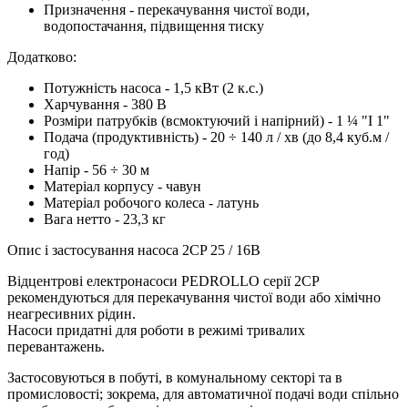
Призначення - перекачування чистої води,
водопостачання, підвищення тиску
Додатково:
Потужність насоса - 1,5 кВт (2 к.с.)
Харчування - 380 В
Розміри патрубків (всмоктуючий і напірний) - 1 ¼ "І 1"
Подача (продуктивність) - 20 ÷ 140 л / хв (до 8,4 куб.м /
год)
Напір - 56 ÷ 30 м
Матеріал корпусу - чавун
Матеріал робочого колеса - латунь
Вага нетто - 23,3 кг
Опис і застосування насоса 2CP 25 / 16B
Відцентрові електронасоси PEDROLLO серії 2CP
рекомендуються для перекачування чистої води або хімічно
неагресивних рідин.
Насоси придатні для роботи в режимі тривалих
перевантажень.
Застосовуються в побуті, в комунальному секторі та в
промисловості; зокрема, для автоматичної подачі води спільно