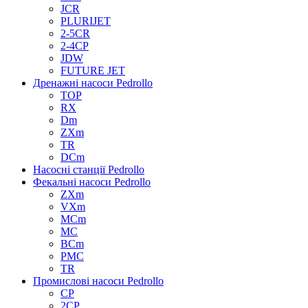
JCR
PLURIJET
2-5CR
2-4CP
JDW
FUTURE JET
Дренажні насоси Pedrollo
TOP
RX
Dm
ZXm
TR
DCm
Насосні станції Pedrollo
Фекальні насоси Pedrollo
ZXm
VXm
MCm
MC
BCm
PMC
TR
Промислові насоси Pedrollo
CP
2CP