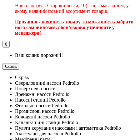
Наш офіс (вул. Старокиївська, 10) - не є магазином, у
якому наявний повний асортимент товарів.
Прохання - наявність товару та можливість забрати
його самовивозом, обовʼязково уточнюйте у
менеджера!
0
Ваш кошик порожній!
Скрізь
Скрізь
Свердловинні насоси Pedrollo
Поверхневі насоси
Дренажні насоси Pedrollo
Насосні станції Pedrollo
Фекальні насоси Pedrollo
Промислові насоси Pedrollo
Колодязні насоси Pedrollo
Каналізаційні станції Pedrollo
Пульти керування насосами і автоматика Pedrollo
Аксесуари для насосів Pedrollo
Мембранні баки