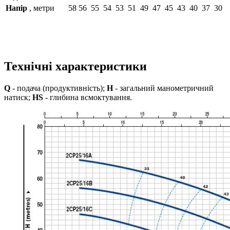
Напір
, метри
58
56
55
54
53
51
49
47
45
43
40
37
30
Технічні характеристики
Q
- подача (продуктивність);
H
- загальний манометричний
натиск;
HS
- глибина всмоктування.