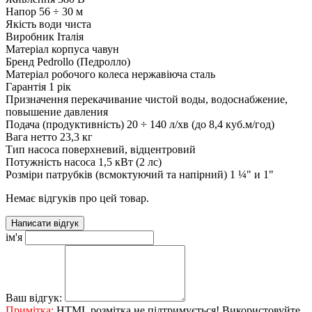
Напор
56 ÷ 30 м
Якість води
чиста
Виробник
Італія
Матеріал корпуса
чавун
Бренд
Pedrollo (Педролло)
Матеріал робочого колеса
нержавіюча сталь
Гарантія
1 рік
Призначення
перекачивание чистой воды, водоснабжение,
повышение давления
Подача (продуктивність)
20 ÷ 140 л/хв (до 8,4 куб.м/год)
Вага нетто
23,3 кг
Тип насоса
поверхневий, відцентровий
Потужність насоса
1,5 кВт (2 лс)
Розміри патрубків (всмоктуючий та напірний)
1 ¼" и 1"
Немає відгуків про цей товар.
Написати відгук
ім'я
Ваш відгук:
Примітка:
HTML розмітка не підтримується! Використовуйте