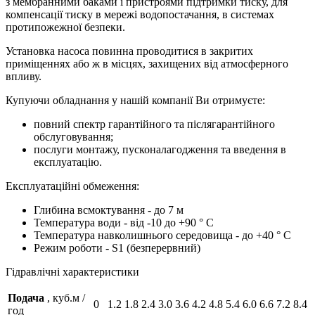
з мембранними баками і пристроями підтримки тиску, для
компенсації тиску в мережі водопостачання, в системах
протипожежної безпеки.
Установка насоса повинна проводитися в закритих
приміщеннях або ж в місцях, захищених від атмосферного
впливу.
Купуючи обладнання у нашій компанії Ви отримуєте:
повний спектр гарантійного та післягарантійного
обслуговування;
послуги монтажу, пусконалагодження та введення в
експлуатацію.
Експлуатаційні обмеження:
Глибина всмоктування - до 7 м
Температура води - від -10 до +90 ° C
Температура навколишнього середовища - до +40 ° C
Режим роботи - S1 (безперервний)
Гідравлічні характеристики
Подача
, куб.м /
0
1.2
1.8
2.4
3.0
3.6
4.2
4.8
5.4
6.0
6.6
7.2
8.4
год