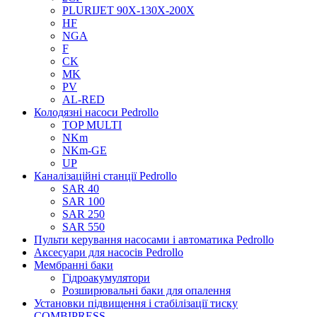
PLURIJET 90X-130X-200X
HF
NGA
F
CK
MK
PV
AL-RED
Колодязні насоси Pedrollo
TOP MULTI
NKm
NKm-GE
UP
Каналізаційні станції Pedrollo
SAR 40
SAR 100
SAR 250
SAR 550
Пульти керування насосами і автоматика Pedrollo
Аксесуари для насосів Pedrollo
Мембранні баки
Гідроакумулятори
Розширювальні баки для опалення
Установки підвищення і стабілізації тиску
COMBIPRESS