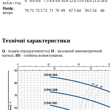
0
6.0
6.6
7.5
8.4
9.6
10.8
12.0
15.0
18.0
21.0
24.0
куб.м / год
Напір
,
76
73
72.5
72
71
70
69
67.5
64
59.5
54
46
метри
Технічні характеристики
Q
- подача (продуктивність);
H
- загальний манометричний
натиск;
HS
- глибина всмоктування.