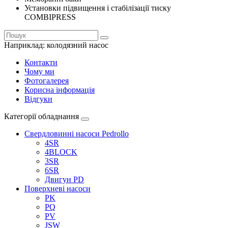
Установки підвищення і стабілізації тиску
COMBIPRESS
Наприклад:
колодязний насос
Контакти
Чому ми
Фотогалерея
Корисна інформація
Відгуки
Категорії обладнання
Свердловинні насоси Pedrollo
4SR
4BLOCK
3SR
6SR
Двигун PD
Поверхневі насоси
PK
PQ
PV
JSW