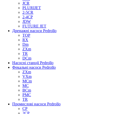
JCR
PLURIJET
2-5CR
2-4CP
JDW
FUTURE JET
Дренажні насоси Pedrollo
TOP
RX
Dm
ZXm
TR
DCm
Насосні станції Pedrollo
Фекальні насоси Pedrollo
ZXm
VXm
MCm
MC
BCm
PMC
TR
Промислові насоси Pedrollo
CP
2CP