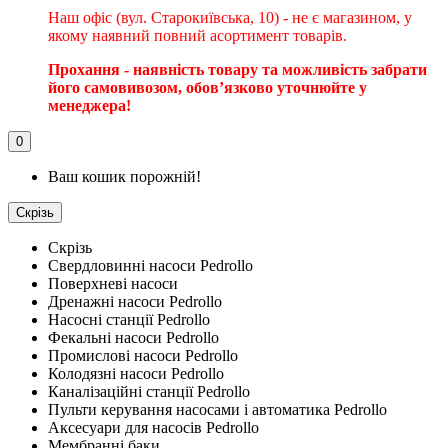
Наш офіс (вул. Старокиївська, 10) - не є магазином, у
якому наявний повний асортимент товарів.
Прохання - наявність товару та можливість забрати
його самовивозом, обовʼязково уточнюйте у
менеджера!
0
Ваш кошик порожній!
Скрізь
Скрізь
Свердловинні насоси Pedrollo
Поверхневі насоси
Дренажні насоси Pedrollo
Насосні станції Pedrollo
Фекальні насоси Pedrollo
Промислові насоси Pedrollo
Колодязні насоси Pedrollo
Каналізаційні станції Pedrollo
Пульти керування насосами і автоматика Pedrollo
Аксесуари для насосів Pedrollo
Мембранні баки