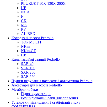
PLURIJET 90X-130X-200X
HF
NGA
F
CK
MK
PV
AL-RED
Колодязні насоси Pedrollo
TOP MULTI
NKm
NKm-GE
UP
Каналізаційні станції Pedrollo
SAR 40
SAR 100
SAR 250
SAR 550
Пульти керування насосами і автоматика Pedrollo
Аксесуари для насосів Pedrollo
Мембранні баки
Гідроакумулятори
Розширювальні баки для опалення
Установки підвищення і стабілізації тиску
COMBIPRESS