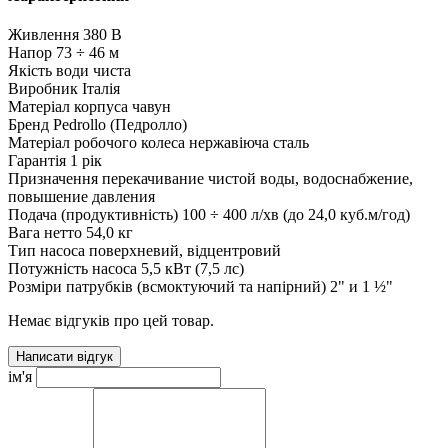
Живлення
380 В
Напор
73 ÷ 46 м
Якість води
чиста
Виробник
Італія
Матеріал корпуса
чавун
Бренд
Pedrollo (Педролло)
Матеріал робочого колеса
нержавіюча сталь
Гарантія
1 рік
Призначення
перекачивание чистой воды, водоснабжение,
повышение давления
Подача (продуктивність)
100 ÷ 400 л/хв (до 24,0 куб.м/год)
Вага нетто
54,0 кг
Тип насоса
поверхневий, відцентровий
Потужність насоса
5,5 кВт (7,5 лс)
Розміри патрубків (всмоктуючий та напірний)
2" и 1 ½"
Немає відгуків про цей товар.
Написати відгук
ім'я