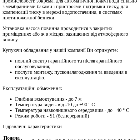
промисловості; зокрема, для автоматичної подачі води спільно
з мембранними баками і пристроями підтримки тиску, для
компенсації тиску в мережі водопостачання, в системах
протипожежної безпеки.
Установка насоса повинна проводитися в закритих
приміщеннях або ж в місцях, захищених від атмосферного
впливу.
Купуючи обладнання у нашій компанії Ви отримуєте:
повний спектр гарантійного та післягарантійного
обслуговування;
послуги монтажу, пусконалагодження та введення в
експлуатацію.
Експлуатаційні обмеження:
Глибина всмоктування - до 7 м
Температура води - від -10 до +90 ° C
Температура навколишнього середовища - до +40 ° C
Режим роботи - S1 (безперервний)
Гідравлічні характеристики
Подача
,