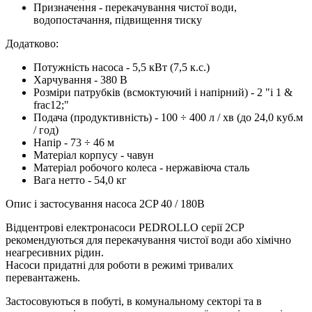
Призначення - перекачування чистої води,
водопостачання, підвищення тиску
Додатково:
Потужність насоса - 5,5 кВт (7,5 к.с.)
Харчування - 380 В
Розміри патрубків (всмоктуючий і напірний) - 2 "і 1 &
frac12;"
Подача (продуктивність) - 100 ÷ 400 л / хв (до 24,0 куб.м
/ год)
Напір - 73 ÷ 46 м
Матеріал корпусу - чавун
Матеріал робочого колеса - нержавіюча сталь
Вага нетто - 54,0 кг
Опис і застосування насоса 2CP 40 / 180B
Відцентрові електронасоси PEDROLLO серії 2CP
рекомендуються для перекачування чистої води або хімічно
неагресивних рідин.
Насоси придатні для роботи в режимі тривалих
перевантажень.
Застосовуються в побуті, в комунальному секторі та в