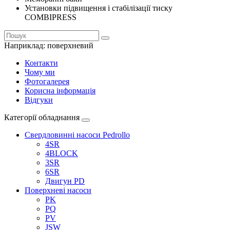
Установки підвищення і стабілізації тиску
COMBIPRESS
Наприклад:
поверхневий
Контакти
Чому ми
Фотогалерея
Корисна інформація
Відгуки
Категорії обладнання
Свердловинні насоси Pedrollo
4SR
4BLOCK
3SR
6SR
Двигун PD
Поверхневі насоси
PK
PQ
PV
JSW