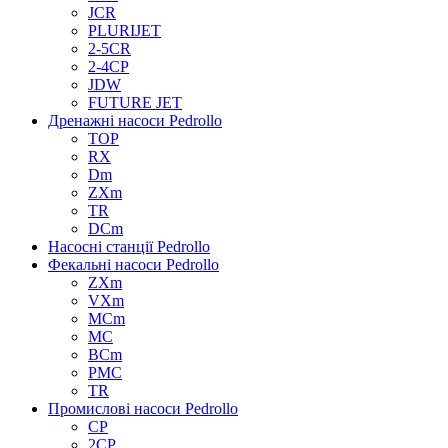
JCR
PLURIJET
2-5CR
2-4CP
JDW
FUTURE JET
Дренажні насоси Pedrollo
TOP
RX
Dm
ZXm
TR
DCm
Насосні станції Pedrollo
Фекальні насоси Pedrollo
ZXm
VXm
MCm
MC
BCm
PMC
TR
Промислові насоси Pedrollo
CP
2CP