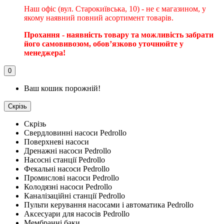
Наш офіс (вул. Старокиївська, 10) - не є магазином, у
якому наявний повний асортимент товарів.
Прохання - наявність товару та можливість забрати
його самовивозом, обовʼязково уточнюйте у
менеджера!
0
Ваш кошик порожній!
Скрізь
Скрізь
Свердловинні насоси Pedrollo
Поверхневі насоси
Дренажні насоси Pedrollo
Насосні станції Pedrollo
Фекальні насоси Pedrollo
Промислові насоси Pedrollo
Колодязні насоси Pedrollo
Каналізаційні станції Pedrollo
Пульти керування насосами і автоматика Pedrollo
Аксесуари для насосів Pedrollo
Мембранні баки