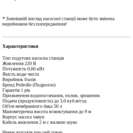
*
Зовнішній вигляд насосної станції може бути змінена
виробником без попередження!
Характеристики
Тип
подутова насосна станція
Живлення
220 В
Потужність
0,60 кВт
Якість води
чиста
Виробник
Італія
Бренд
Pedrollo (Педролло)
Гарантія
1 рік
Призначення
водопостачання, полив, зрошення
Подача (продуктивність)
до 3,0 куб.м/год
Об'єм мембранного бака
50 л
Манометрична висота всмоктування
до 9 м
Корпус насоса
чавун
Кабель живлення
2 м с вилкою шуко
Немає відгуків про цей товар.