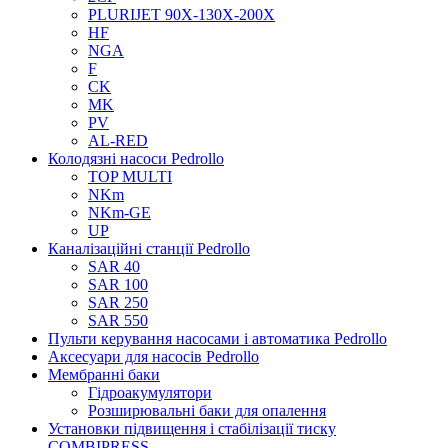
PLURIJET 90X-130X-200X
HF
NGA
F
CK
MK
PV
AL-RED
Колодязні насоси Pedrollo
TOP MULTI
NKm
NKm-GE
UP
Каналізаційні станції Pedrollo
SAR 40
SAR 100
SAR 250
SAR 550
Пульти керування насосами і автоматика Pedrollo
Аксесуари для насосів Pedrollo
Мембранні баки
Гідроакумулятори
Розширювальні баки для опалення
Установки підвищення і стабілізації тиску
COMBIPRESS