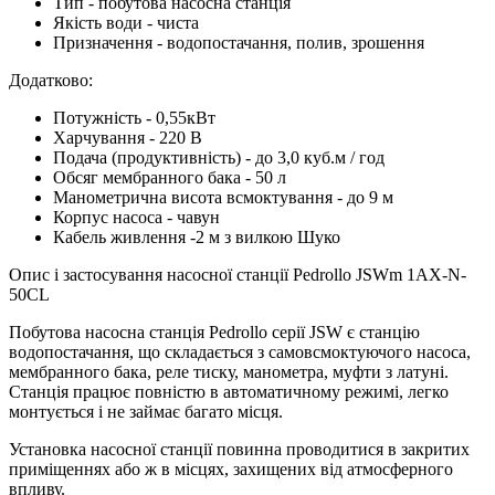
Тип - побутова насосна станція
Якість води - чиста
Призначення - водопостачання, полив, зрошення
Додатково:
Потужність - 0,55кВт
Харчування - 220 В
Подача (продуктивність) - до 3,0 куб.м / год
Обсяг мембранного бака - 50 л
Манометрична висота всмоктування - до 9 м
Корпус насоса - чавун
Кабель живлення -2 м з вилкою Шуко
Опис і застосування насосної станції Pedrollo JSWm 1AX-N-
50CL
Побутова насосна станція Pedrollo серії JSW є станцію
водопостачання, що складається з самовсмоктуючого насоса,
мембранного бака, реле тиску, манометра, муфти з латуні.
Станція працює повністю в автоматичному режимі, легко
монтується і не займає багато місця.
Установка насосної станції повинна проводитися в закритих
приміщеннях або ж в місцях, захищених від атмосферного
впливу.