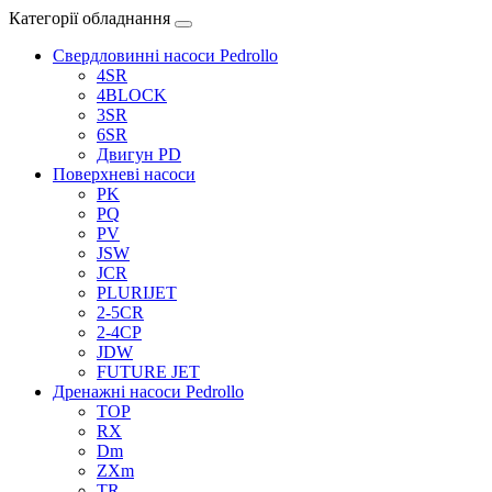
Категорії обладнання
Свердловинні насоси Pedrollo
4SR
4BLOCK
3SR
6SR
Двигун PD
Поверхневі насоси
PK
PQ
PV
JSW
JCR
PLURIJET
2-5CR
2-4CP
JDW
FUTURE JET
Дренажні насоси Pedrollo
TOP
RX
Dm
ZXm
TR