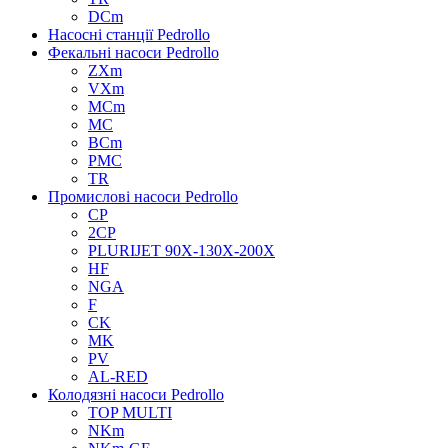
DCm
Насосні станції Pedrollo
Фекальні насоси Pedrollo
ZXm
VXm
MCm
MC
BCm
PMC
TR
Промислові насоси Pedrollo
CP
2CP
PLURIJET 90X-130X-200X
HF
NGA
F
CK
MK
PV
AL-RED
Колодязні насоси Pedrollo
TOP MULTI
NKm