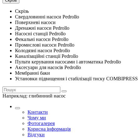
Скрізь
Скрізь
Свердловинні насоси Pedrollo
Поверхневі насоси
Дренажні насоси Pedrollo
Насосні станції Pedrollo
Фекальні насоси Pedrollo
Промислові насоси Pedrollo
Колодязні насоси Pedrollo
Каналізаційні станції Pedrollo
Пульти керування насосами і автоматика Pedrollo
Аксесуари для насосів Pedrollo
Мембранні баки
Установки підвищення і стабілізації тиску COMBIPRESS
Наприклад:
глибинний насос
Контакти
Чому ми
Фотогалерея
Корисна інформація
Відгуки