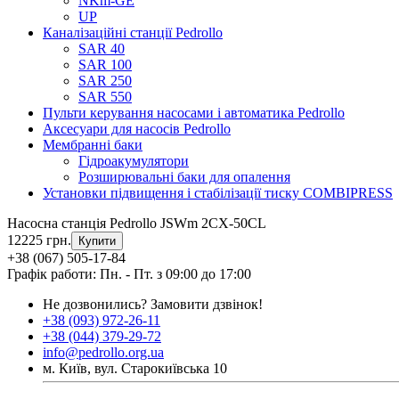
NKm-GE
UP
Каналізаційні станції Pedrollo
SAR 40
SAR 100
SAR 250
SAR 550
Пульти керування насосами і автоматика Pedrollo
Аксесуари для насосів Pedrollo
Мембранні баки
Гідроакумулятори
Розширювальні баки для опалення
Установки підвищення і стабілізації тиску COMBIPRESS
Насосна станція Pedrollo JSWm 2CX-50CL
12225 грн.
Купити
+38 (067) 505-17-84
Графік работи: Пн. - Пт. з 09:00 до 17:00
Не дозвонились?
Замовити дзвінок!
+38 (093) 972-26-11
+38 (044) 379-29-72
info@pedrollo.org.ua
м. Київ, вул. Старокиївська 10