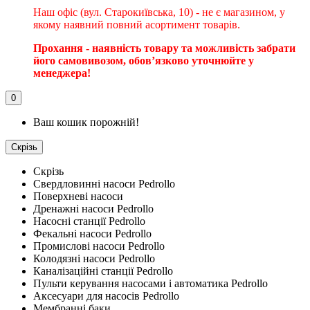
Наш офіс (вул. Старокиївська, 10) - не є магазином, у
якому наявний повний асортимент товарів.
Прохання - наявність товару та можливість забрати
його самовивозом, обовʼязково уточнюйте у
менеджера!
0
Ваш кошик порожній!
Скрізь
Скрізь
Свердловинні насоси Pedrollo
Поверхневі насоси
Дренажні насоси Pedrollo
Насосні станції Pedrollo
Фекальні насоси Pedrollo
Промислові насоси Pedrollo
Колодязні насоси Pedrollo
Каналізаційні станції Pedrollo
Пульти керування насосами і автоматика Pedrollo
Аксесуари для насосів Pedrollo
Мембранні баки