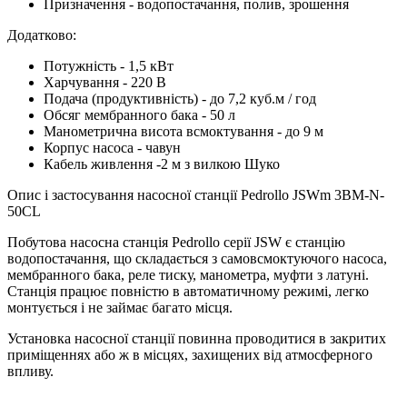
Призначення - водопостачання, полив, зрошення
Додатково:
Потужність - 1,5 кВт
Харчування - 220 В
Подача (продуктивність) - до 7,2 куб.м / год
Обсяг мембранного бака - 50 л
Манометрична висота всмоктування - до 9 м
Корпус насоса - чавун
Кабель живлення -2 м з вилкою Шуко
Опис і застосування насосної станції Pedrollo JSWm 3BM-N-
50CL
Побутова насосна станція Pedrollo серії JSW є станцію
водопостачання, що складається з самовсмоктуючого насоса,
мембранного бака, реле тиску, манометра, муфти з латуні.
Станція працює повністю в автоматичному режимі, легко
монтується і не займає багато місця.
Установка насосної станції повинна проводитися в закритих
приміщеннях або ж в місцях, захищених від атмосферного
впливу.