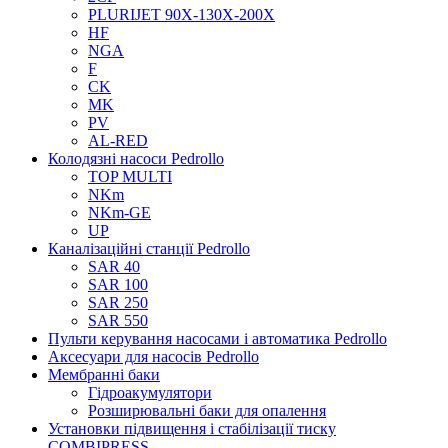
PLURIJET 90X-130X-200X
HF
NGA
F
CK
MK
PV
AL-RED
Колодязні насоси Pedrollo
TOP MULTI
NKm
NKm-GE
UP
Каналізаційні станції Pedrollo
SAR 40
SAR 100
SAR 250
SAR 550
Пульти керування насосами і автоматика Pedrollo
Аксесуари для насосів Pedrollo
Мембранні баки
Гідроакумулятори
Розширювальні баки для опалення
Установки підвищення і стабілізації тиску
COMBIPRESS