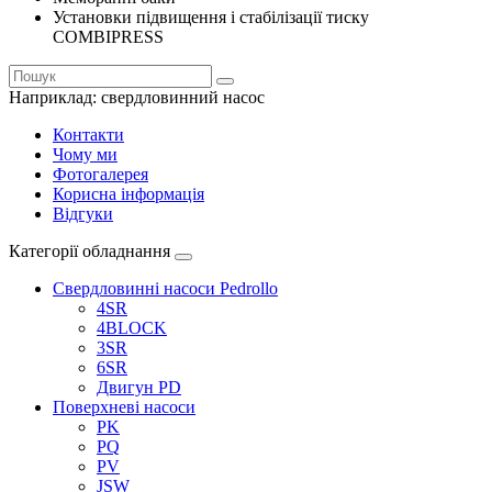
Установки підвищення і стабілізації тиску
COMBIPRESS
Наприклад:
свердловинний насос
Контакти
Чому ми
Фотогалерея
Корисна інформація
Відгуки
Категорії обладнання
Свердловинні насоси Pedrollo
4SR
4BLOCK
3SR
6SR
Двигун PD
Поверхневі насоси
PK
PQ
PV
JSW