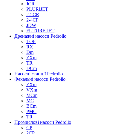
JCR
PLURIJET
2-5CR
2-4CP
JDW
FUTURE JET
Дренажні насоси Pedrollo
TOP
RX
Dm
ZXm
TR
DCm
Насосні станції Pedrollo
Фекальні насоси Pedrollo
ZXm
VXm
MCm
MC
BCm
PMC
TR
Промислові насоси Pedrollo
CP
2CP