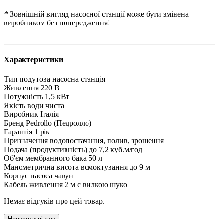
*
Зовнішній вигляд насосної станції може бути змінена
виробником без попередження!
Характеристики
Тип
подутова насосна станція
Живлення
220 В
Потужність
1,5 кВт
Якість води
чиста
Виробник
Італія
Бренд
Pedrollo (Педролло)
Гарантія
1 рік
Призначення
водопостачання, полив, зрошення
Подача (продуктивність)
до 7,2 куб.м/год
Об'єм мембранного бака
50 л
Манометрична висота всмоктування
до 9 м
Корпус насоса
чавун
Кабель живлення
2 м с вилкою шуко
Немає відгуків про цей товар.
Написати відгук