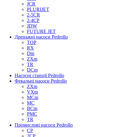
JCR
PLURIJET
2-5CR
2-4CP
JDW
FUTURE JET
Дренажні насоси Pedrollo
TOP
RX
Dm
ZXm
TR
DCm
Насосні станції Pedrollo
Фекальні насоси Pedrollo
ZXm
VXm
MCm
MC
BCm
PMC
TR
Промислові насоси Pedrollo
CP
2CP