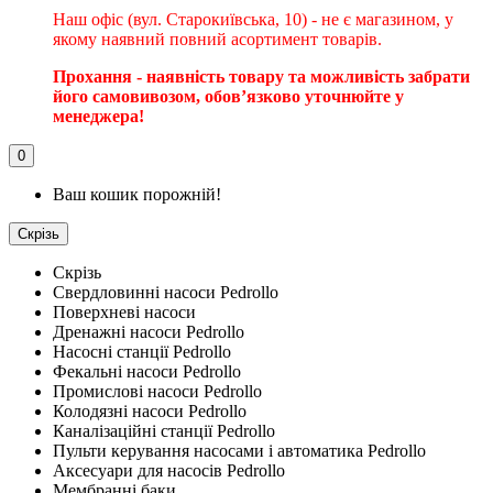
Наш офіс (вул. Старокиївська, 10) - не є магазином, у
якому наявний повний асортимент товарів.
Прохання - наявність товару та можливість забрати
його самовивозом, обовʼязково уточнюйте у
менеджера!
0
Ваш кошик порожній!
Скрізь
Скрізь
Свердловинні насоси Pedrollo
Поверхневі насоси
Дренажні насоси Pedrollo
Насосні станції Pedrollo
Фекальні насоси Pedrollo
Промислові насоси Pedrollo
Колодязні насоси Pedrollo
Каналізаційні станції Pedrollo
Пульти керування насосами і автоматика Pedrollo
Аксесуари для насосів Pedrollo
Мембранні баки