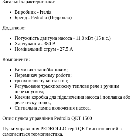
Загальні характеристики:
Виробник - Італія
Бренд - Pedrollo (Педролло)
Додатково:
Потужність двигуна насоса - 11,0 кВт (15 к.с.)
Харчування - 380 В
Номінальний струм - 27,5 А
Компоненти:
Вимикач з запобіжником;
Перемикач режиму роботи;
трьохполюсну контактор;
Регульоване трьохполюсну теплове реле з ручним
перезапуском;
Клемна коробка для підключення насоса і поплавка або
реле тиску тощо.;
Сигнальна лампа включення насоса.
Опис пульта управління Pedrollo QET 1500
Пульт управління PEDROLLO серії QET виготовлений з
самогаситься термопластика.