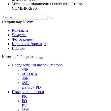
Установки підвищення і стабілізації тиску
COMBIPRESS
Наприклад:
JSWm
Контакти
Чому ми
Фотогалерея
Корисна інформація
Відгуки
Категорії обладнання
Свердловинні насоси Pedrollo
4SR
4BLOCK
3SR
6SR
Двигун PD
Поверхневі насоси
PK
PQ
PV
JSW