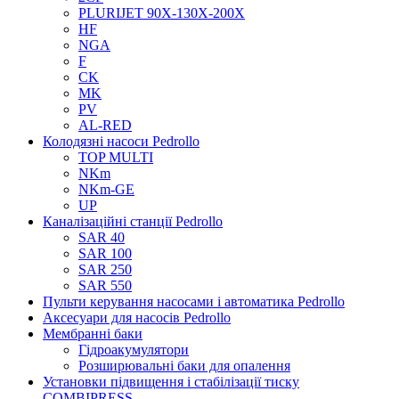
PLURIJET 90X-130X-200X
HF
NGA
F
CK
MK
PV
AL-RED
Колодязні насоси Pedrollo
TOP MULTI
NKm
NKm-GE
UP
Каналізаційні станції Pedrollo
SAR 40
SAR 100
SAR 250
SAR 550
Пульти керування насосами і автоматика Pedrollo
Аксесуари для насосів Pedrollo
Мембранні баки
Гідроакумулятори
Розширювальні баки для опалення
Установки підвищення і стабілізації тиску
COMBIPRESS